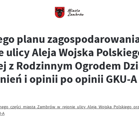
ego planu zagospodarowania
 ulicy Aleja Wojska Polskie
ącej z Rodzinnym Ogrodem D
ień i opinii po opinii GKU-A
ego części miasta Zambrów w rejonie ulicy Aleja Wojska Polskiego or
U-A