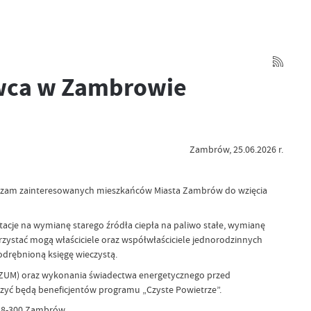
rwca w Zambrowie
Zambrów, 25.06.2026 r.
aszam zainteresowanych mieszkańców Miasta Zambrów do wzięcia
tacje na wymianę starego źródła ciepła na paliwo stałe, wymianę
zystać mogą właściciele oraz współwłaściciele jednorodzinnych
odrębnioną księgę wieczystą.
ty ZUM) oraz wykonania świadectwa energetycznego przed
czyć będą beneficjentów programu „Czyste Powietrze”.
 18-300 Zambrów.