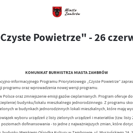
"Czyste Powietrze" - 26 cze
KOMUNIKAT BURMISTRZA MIASTA ZAMBRÓW
acyjno-informacyjnego Programu Priorytetowego „Czyste Powietrze” zapr
ji programu oraz wprowadzenia nowej wersji programu.
 Polsce oraz zmniejszenie emisji gazów cieplarnianych. Program oferuje do
docieplenie) budynku/lokalu mieszkalnego jednorodzinnego. Z programu skor
zielonych w budynkach jednorodzinnych lokali mieszkalnych, które mają wy
wiązek wyboru urządzeń z listy zielonych urządzeń i materiałów (tzw. lis
poziomach dofinansowania - to jedne z najważniejszych zmian, które doty
00 w budynku Miejskiego Ośrodka Kultury w Zambrowie, ul. Wyszyńskiego 2A,