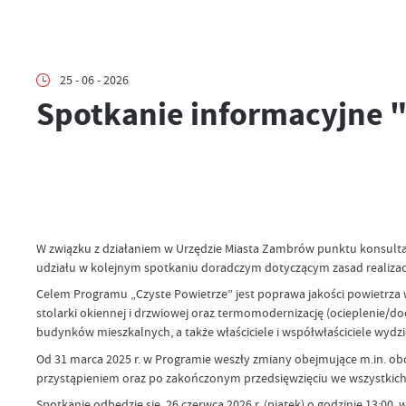
25 - 06 - 2026
Spotkanie informacyjne 
W związku z działaniem w Urzędzie Miasta Zambrów punktu konsult
udziału w kolejnym spotkaniu doradczym dotyczącym zasad realizac
Celem Programu „Czyste Powietrze” jest poprawa jakości powietrza w
stolarki okiennej i drzwiowej oraz termomodernizację (ocieplenie/
budynków mieszkalnych, a także właściciele i współwłaściciele wyd
Od 31 marca 2025 r. w Programie weszły zmiany obejmujące m.in. obo
przystąpieniem oraz po zakończonym przedsięwzięciu we wszystkich 
Spotkanie odbędzie się 26 czerwca 2026 r. (piątek) o godzinie 13: