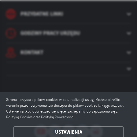
PRZYDATNE LINKI
GODZINY PRACY URZĘDU
KONTAKT
Strona korzysta z plików cookies w celu realizacji usług. Możesz określić
warunki przechowywania lub dostępu do plików cookies klikając przycisk
Odwiedzin: 78854
Ustawienia. Aby dowiedzieć się więcej zachęcamy do zapoznania się z
ZAPISZ WYBRANE
Polityką Cookies oraz Polityką Prywatności.
Online: 1
ODRZUĆ WSZYSTKIE
USTAWIENIA