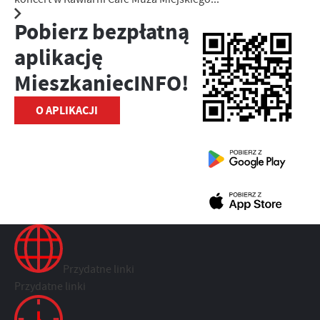
Pobierz bezpłatną
aplikację
MieszkaniecINFO!
O APLIKACJI
Przydatne linki
Przydatne linki