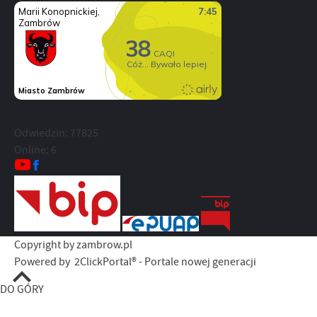
Odwiedzin: 77825
Online: 6
Copyright by zambrow.pl
Powered by
2ClickPortal® - Portale nowej generacji
DO GÓRY