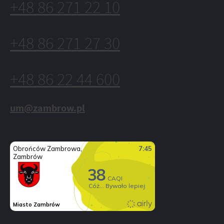
+48 86 271 22 10
+48 86 271 27 30
+48 86 22 44 600
um@zambrow.pl