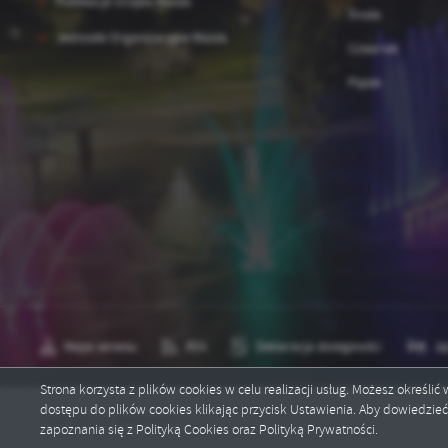
Publikacje Urzędu Miasta
Środa
Jednostki Organizacyjne Miasta
Czwartek
Piątek
Mapa serwisu
RSS
Deklaracja dostępności
Ję
Strona korzysta z plików cookies w celu realizacji usług. Możesz określi
dostępu do plików cookies klikając przycisk Ustawienia. Aby dowiedzie
Copyright by zambrow.pl
zapoznania się z Polityką Cookies oraz Polityką Prywatności.