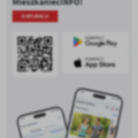
MieszkaniecINFO!
O APLIKACJI