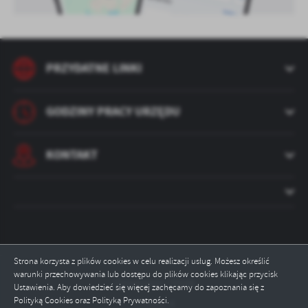
PRZYDATNE LINKI
GODZINY PRACY URZĘDU
KONTAKT
Strona korzysta z plików cookies w celu realizacji usług. Możesz określić
warunki przechowywania lub dostępu do plików cookies klikając przycisk
Odwiedzin: 78586
Ustawienia. Aby dowiedzieć się więcej zachęcamy do zapoznania się z
Polityką Cookies oraz Polityką Prywatności.
Online: 4