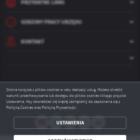
PRZYDATNE LINKI
GODZINY PRACY URZĘDU
KONTAKT
Strona korzysta z plików cookies w celu realizacji usług. Możesz określić
warunki przechowywania lub dostępu do plików cookies klikając przycisk
Odwiedzin: 78065
Ustawienia. Aby dowiedzieć się więcej zachęcamy do zapoznania się z
Polityką Cookies oraz Polityką Prywatności.
Online: 3
ZAPISZ WYBRANE
USTAWIENIA
ODRZUĆ WSZYSTKIE