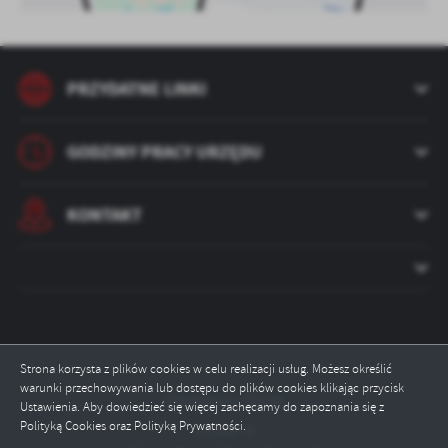
PRZYDATNE LINKI
GODZINY PRACY URZĘDU
KONTAKT
Strona korzysta z plików cookies w celu realizacji usług. Możesz określić
warunki przechowywania lub dostępu do plików cookies klikając przycisk
Odwiedzin: 78194
Ustawienia. Aby dowiedzieć się więcej zachęcamy do zapoznania się z
Polityką Cookies oraz Polityką Prywatności.
Online: 4